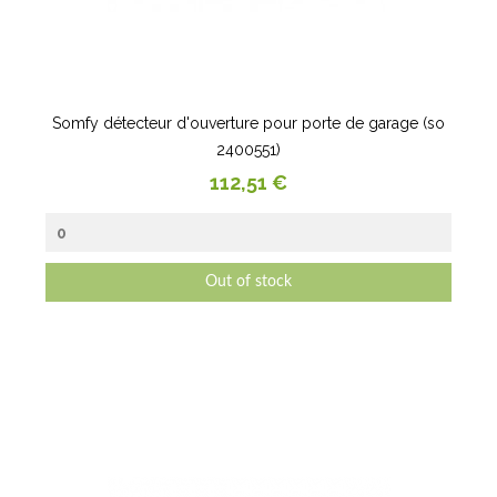
Somfy détecteur d'ouverture pour porte de garage (so
2400551)
Prix
112,51 €
Out of stock