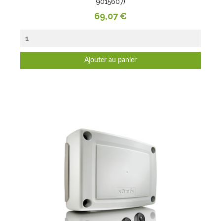
9015607)
Prix
69,07 €
Ajouter au panier