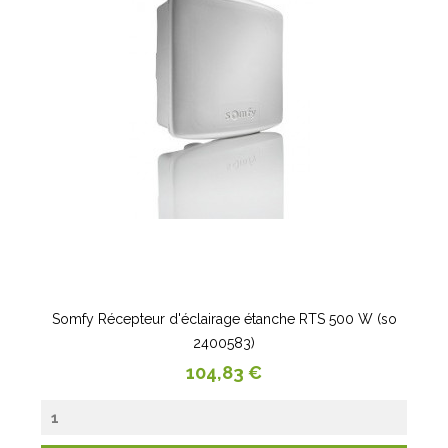
Somfy Récepteur d'éclairage étanche RTS 500 W (so
2400583)
Prix
104,83 €