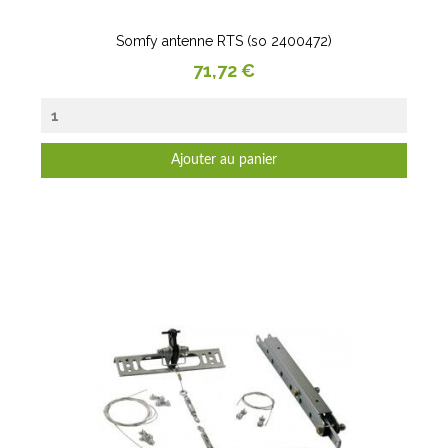
Somfy antenne RTS (so 2400472)
Prix
71,72 €
Ajouter au panier