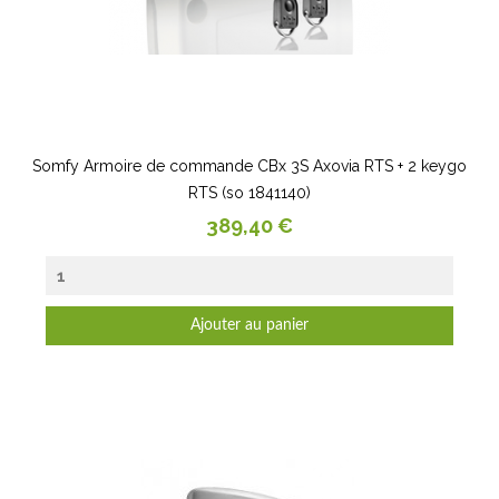
Somfy Armoire de commande CBx 3S Axovia RTS + 2 keygo
RTS (so 1841140)
Prix
389,40 €
Ajouter au panier