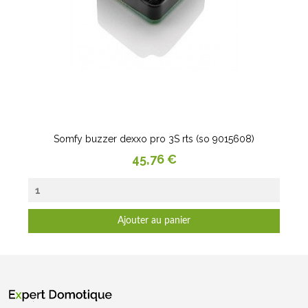
Somfy buzzer dexxo pro 3S rts (so 9015608)
Prix
45,76 €
Ajouter au panier