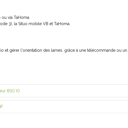
o ou via TaHoma.
ode 3), la Situo mobile VB et TaHoma.
 io et gérer l'orientation des lames, grâce à une télécommande ou u
teur BSO IO
NF