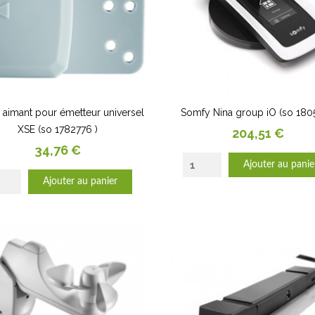
aimant pour émetteur universel
Somfy Nina group iO (so 180
XSE (so 1782776 )
Prix
204,51 €
Prix
34,76 €
Ajouter au panie
Ajouter au panier