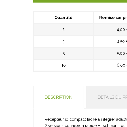
Quantité
Remise sur pr
2
4,00
3
4,50 
5
5,00
10
6,00
DESCRIPTION
DÉTAILS DU P
Récepteur io compact facile à intégrer adapt
2 versions connexion rapide Hirschmann ou 