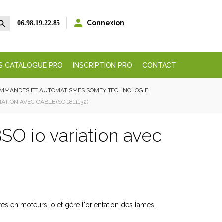


Connexion
06.98.19.22.85
S CATALOGUE PRO
INSCRIPTION PRO
CONTACT
OMMANDES ET AUTOMATISMES SOMFY TECHNOLOGIE
TION AVEC CÂBLE (SO 1811132)
SO io variation avec
es en moteurs io et gère l'orientation des lames,
.