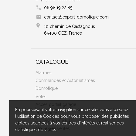
06.98.19.22.85
contact@expert-domotique.com
10 chemin de Castagnous
65400 GEZ, France
CATALOGUE
Alarmes
Commandes et Automatismes
Domotique
Volet
Accès portail garage
En poursuivant votre navigation sur ce site, vous acceptez
Promotions
l'utilisation de Cookies pour vous proposer des publicités
Nouveaux produits
ciblées adaptées à vos centres d'intérêts et réaliser des
Meilleures ventes
statistiques de visites.