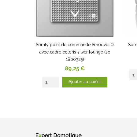
Somfy point de commande Smoove IO
Somf
avec cadre coloris silver lounge (so
1800325)
Prix
89,25 €
Ajouter au panier