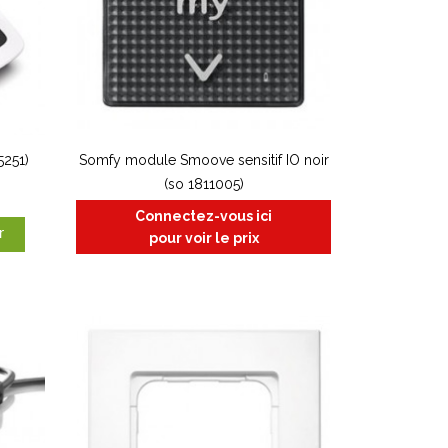
5251)
Somfy module Smoove sensitif IO noir
(so 1811005)
Connectez-vous ici
r
pour voir le prix