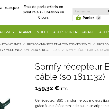
Frais de ports offerts en
 la marque
point relais - Livraison en

5 jours
Panier
0
ATISMES
ALARME
VOLET
ACCÈS PORTAIL GARAGE
ACCÈ
AUTOMATISMES
PROS COMMANDES ET AUTOMATISMES SOMFY
PROS C
 : MODERNISATION RADIO IO RÉCEPTEURS
SOMFY RÉCEPTEUR BSO IO VARIA
Somfy récepteur B
câble (so 1811132)
159,32 €
TTC
Ce récepteur BSO transforme vos moteurs filair
grâce à une télécommande ou un smartphone