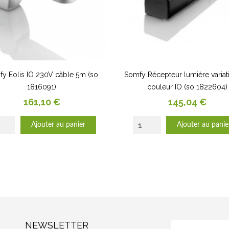
y Eolis IO 230V câble 5m (so
Somfy Récepteur lumière variat
1816091)
couleur IO (so 1822604)
Prix
Prix
161,10 €
145,04 €
Ajouter au panier
Ajouter au panie
NEWSLETTER