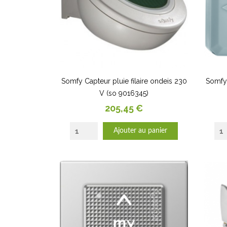
Somfy Capteur pluie filaire ondeis 230
Somfy 
V (so 9016345)
Prix
205,45 €
Ajouter au panier