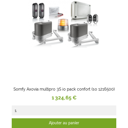
Somfy Axovia multipro 3S io pack confort (so 1216500)
Prix
1 324,65 €
Ajouter au panier