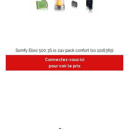
Somfy Elixo 500 3S io 24v pack confort (so 1216365)
Connectez-vous ici
pour voir le prix