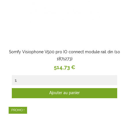
Somfy Visiophone V500 pro IO connect module rail din (so
1871273)
Prix
514,73 €
Ajouter au panier
PROMO !