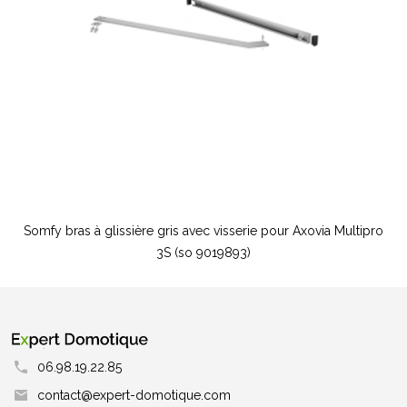
Somfy bras à glissière gris avec visserie pour Axovia Multipro
3S (so 9019893)
06.98.19.22.85
contact@expert-domotique.com