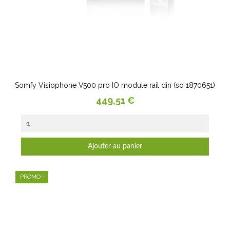
Somfy Visiophone V500 pro IO module rail din (so 1870651)
Prix
449,51 €
Ajouter au panier
PROMO !