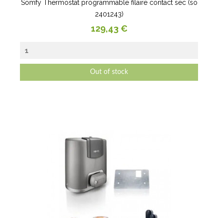
Somfy Thermostat programmable filaire contact sec (so
2401243)
Prix
129,43 €
Out of stock