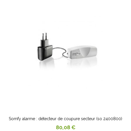
Somfy alarme : détecteur de coupure secteur (so 2400800)
Prix
80,08 €