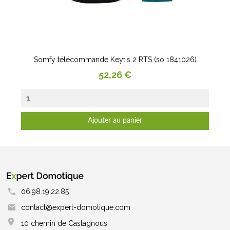
Somfy télécommande Keytis 2 RTS (so 1841026)
Prix
52,26 €
Ajouter au panier
06.98.19.22.85
contact@expert-domotique.com
10 chemin de Castagnous