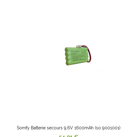
Somfy Batterie secours 9,6V 1600mAh (so 9001001)
Prix
54,01 €