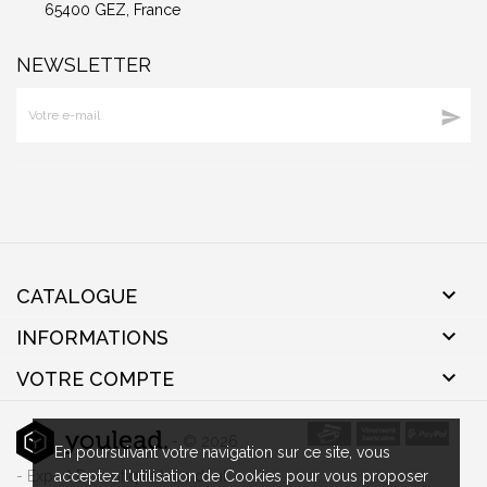
65400 GEZ, France
NEWSLETTER


CATALOGUE

INFORMATIONS

VOTRE COMPTE
- © 2026
En poursuivant votre navigation sur ce site, vous
- Expert Domotique tous droit
acceptez l'utilisation de Cookies pour vous proposer