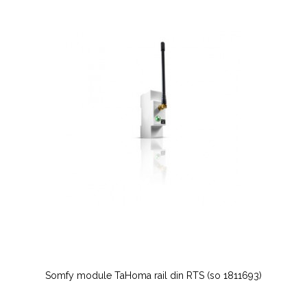
Somfy module TaHoma rail din RTS (so 1811693)