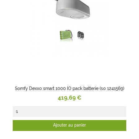
Somfy Dexxo smart 1000 IO pack batterie (so 1241569)
Prix
419,69 €
Ajouter au panier