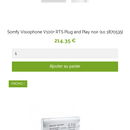
Somfy Visiophone V100+ RTS Plug and Play noir (so 1870535)
Prix
214,35 €
Ajouter au panier
PROMO !