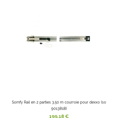
Somfy Rail en 2 parties 3,50 m courroie pour dexxo (so
9013818)
Prix
199,18 €