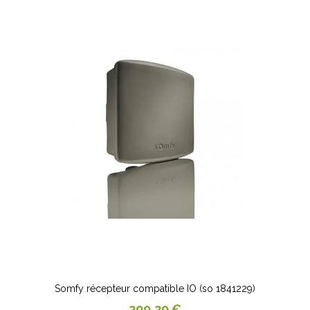
Somfy récepteur compatible IO (so 1841229)
Prix
209,29 €