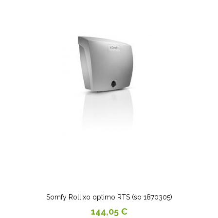
Somfy Rollixo optimo RTS (so 1870305)
Prix
144,05 €