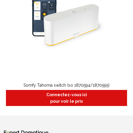
Somfy Tahoma switch (so 1870594/1870595)
Connectez-vous ici
pour voir le prix