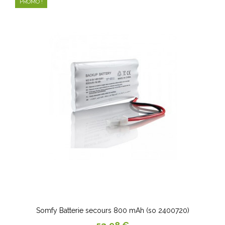
PROMO !
Somfy Batterie secours 800 mAh (so 2400720)
Prix