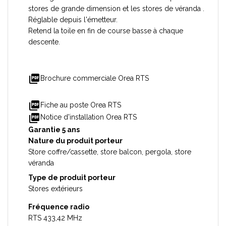
stores de grande dimension et les stores de véranda .
Réglable depuis l'émetteur.
Retend la toile en fin de course basse à chaque
descente.
picture_as_pdf
Brochure commerciale Orea RTS
picture_as_pdf
Fiche au poste Orea RTS
picture_as_pdf
Notice d'installation Orea RTS
Garantie 5 ans
Nature du produit porteur
Store coffre/cassette, store balcon, pergola, store
véranda
Type de produit porteur
Stores extérieurs
Fréquence radio
RTS 433,42 MHz