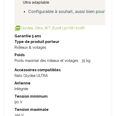
Ultra adaptable
Configurable à souhait, aussi bien pour des pr
picture_as_pdf
Glydea_Ultra_WT_B.pdf (31/08/2018)
Garantie 5 ans
Type de produit porteur
Rideaux & voilages
Poids
Poids maximal des rideaux et voilages : 35 kg
Accessoires compatibles
Rails Glydea ULTRA
Antenne
Intégrée
Tension minimum
90 V
Tension maximale
255 V