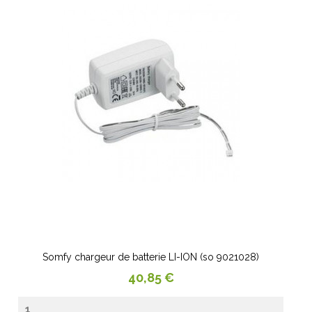
Somfy chargeur de batterie LI-ION (so 9021028)
Prix
40,85 €