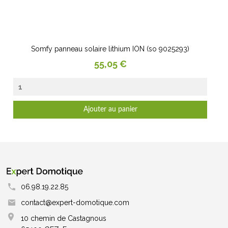
Somfy panneau solaire lithium ION (so 9025293)
Prix
55,05 €
Ajouter au panier
06.98.19.22.85
contact@expert-domotique.com
10 chemin de Castagnous