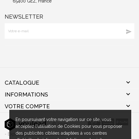
65400 GEZ, France
NEWSLETTER


CATALOGUE

INFORMATIONS

VOTRE COMPTE
En poursuivant votre navigation sur ce site, vous
- © 2026
acceptez l'utilisation de Cookies pour vous proposer
des publicités ciblées adaptées à vos centres
- Expert Domotique tous droit