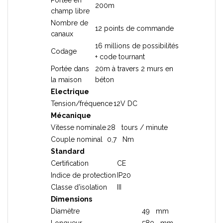
Portée en
200m
champ libre
Nombre de
12 points de commande
canaux
16 millions de possibilités
Codage
+ code tournant
Portée dans
20m à travers 2 murs en
la maison
béton
Electrique
Tension/fréquence
12V DC
Mécanique
Vitesse nominale
28 tours / minute
Couple nominal
0,7 Nm
Standard
Certification
CE
Indice de protection
IP20
Classe d'isolation
III
Dimensions
Diamètre
49 mm