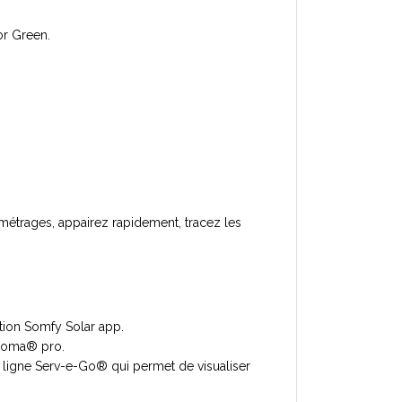
or Green.
amétrages, appairez rapidement, tracez les
ation Somfy Solar app.
aHoma® pro.
 ligne Serv-e-Go® qui permet de visualiser