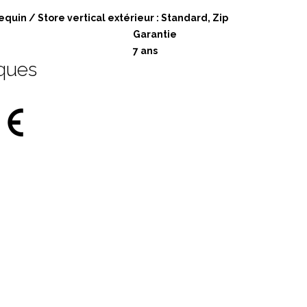
quin / Store vertical extérieur : Standard, Zip
Garantie
7 ans
iques
m