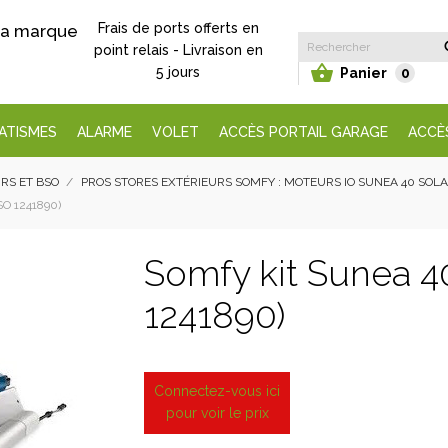
Frais de ports offerts en
 la marque
point relais - Livraison en

5 jours
Panier
0
ATISMES
ALARME
VOLET
ACCÈS PORTAIL GARAGE
ACCÈ
RS ET BSO
PROS STORES EXTÉRIEURS SOMFY : MOTEURS IO SUNEA 40 SOL
O 1241890)
Somfy kit Sunea 40
1241890)
Connectez-vous ici
pour voir le prix