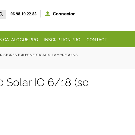


Connexion
06.98.19.22.85
S CATALOGUE PRO
INSCRIPTION PRO
CONTACT
AR STORES TOILES VERTICAUX, LAMBREQUINS
 Solar IO 6/18 (so