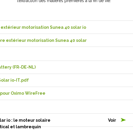
l’extraction des matières premières à la fin de vie.
 extérieur motorisation Sunea 40 solar io
e extérieur motorisation Sunea 40 solar
attery (FR-DE-NL)
lar io-IT.pdf
 pour Oximo WireFree
r io : le moteur solaire
Voir
tical et lambrequin