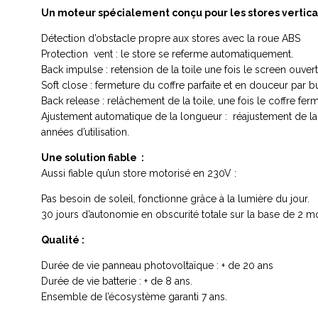
Un moteur spécialement conçu pour les stores vertica
D
étection d’obstacle
propre aux stores avec la roue ABS
P
rotection vent
: le store se referme automatiquement.
Back impulse
: retension de la toile une fois le screen ouver
Soft close
: fermeture du coffre parfaite et en douceur par b
Back release
: relâchement de la toile, une fois le coffre fer
Ajustement automatique de la longueur
: réajustement de l
années d’utilisation.
Une solution fiable :
Aussi fiable qu’un store motorisé en 230V :
Pas besoin de soleil, fonctionne grâce à la lumière du jour.
30 jours d’autonomie en obscurité totale sur la base de 2 m
Qualité :
Durée de vie panneau photovoltaïque : + de 20 ans
Durée de vie batterie : + de 8 ans.
Ensemble de l’écosystème garanti 7 ans.