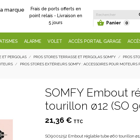
Frais de ports offerts en
 la marque
point relais - Livraison en

5 jours
Panier
0
ATISMES
ALARME
VOLET
ACCÈS PORTAIL GARAGE
ACCÈ
E ET PERGOLAS
PROS STORES TERRASSE ET PERGOLAS SOMFY
PROS STO
MOTEURS
PROS STORES EXTÉRIEURS SOMFY : ACCESSOIRES POUR MOTEURS 
SOMFY Embout ré
tourillon ø12 (SO 
21,36 €
TTC
SO9001252 Embout réglable tube ø60 tourillon ø1