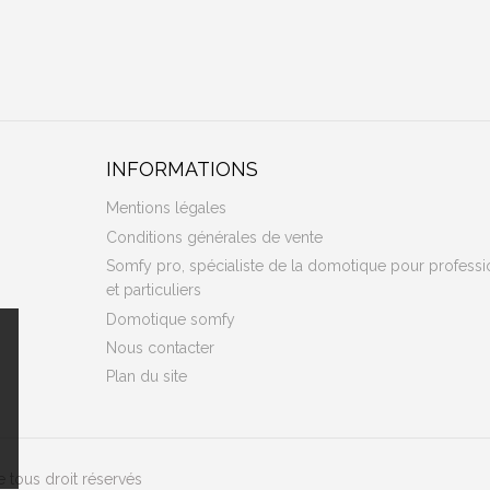
INFORMATIONS
Mentions légales
Conditions générales de vente
Somfy pro, spécialiste de la domotique pour professi
et particuliers
Domotique somfy
Nous contacter
Plan du site
 tous droit réservés