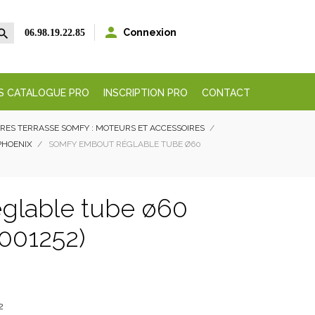


Connexion
06.98.19.22.85
S CATALOGUE PRO
INSCRIPTION PRO
CONTACT
RES TERRASSE SOMFY : MOTEURS ET ACCESSOIRES
PHOENIX
SOMFY EMBOUT RÉGLABLE TUBE Ø60
glable tube ø60
9001252)
2