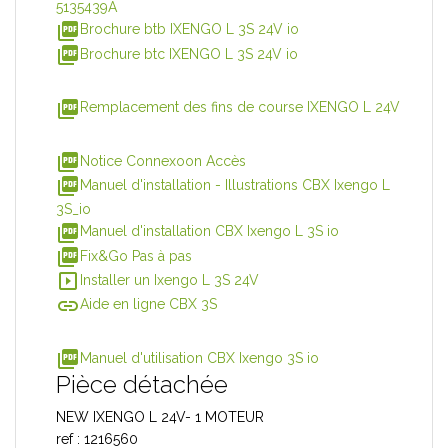
5135439A
picture_as_pdf
Brochure btb IXENGO L 3S 24V io
picture_as_pdf
Brochure btc IXENGO L 3S 24V io
picture_as_pdf
Remplacement des fins de course IXENGO L 24V
picture_as_pdf
Notice Connexoon Accès
picture_as_pdf
Manuel d'installation - Illustrations CBX Ixengo L
3S_io
picture_as_pdf
Manuel d'installation CBX Ixengo L 3S io
picture_as_pdf
Fix&Go Pas à pas
slideshow
Installer un Ixengo L 3S 24V
insert_link
Aide en ligne CBX 3S
picture_as_pdf
Manuel d'utilisation CBX Ixengo 3S io
Pièce détachée
NEW IXENGO L 24V- 1 MOTEUR
ref : 1216560