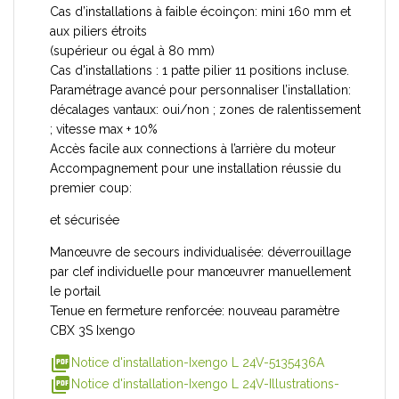
Cas d’installations à faible écoinçon: mini 160 mm et
aux piliers étroits
(supérieur ou égal à 80 mm)
Cas d'installations : 1 patte pilier 11 positions incluse.
Paramétrage avancé pour personnaliser l’installation:
décalages vantaux: oui/non ; zones de ralentissement
; vitesse max + 10%
Accès facile aux connections à l’arrière du moteur
Accompagnement pour une installation réussie du
premier coup:
et sécurisée
Manœuvre de secours individualisée: déverrouillage
par clef individuelle pour manœuvrer manuellement
le portail
Tenue en fermeture renforcée: nouveau paramètre
CBX 3S Ixengo
picture_as_pdf
Notice d'installation-Ixengo L 24V-5135436A
picture_as_pdf
Notice d'installation-Ixengo L 24V-Illustrations-