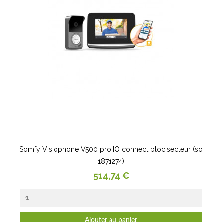
Somfy Visiophone V500 pro IO connect bloc secteur (so
1871274)
Prix
514,74 €
Ajouter au panier