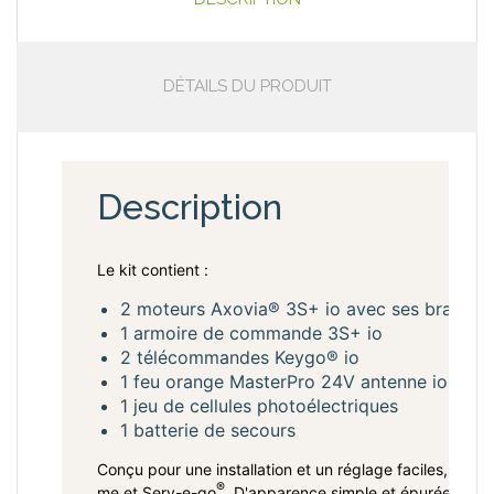
DÉTAILS DU PRODUIT
Description
Le kit contient :
2 moteurs Axovia® 3S+ io avec ses bras
1 armoire de commande 3S+ io
2 télécommandes Keygo® io
1 feu orange MasterPro 24V antenne io
1 jeu de cellules photoélectriques
1 batterie de secours
Conçu pour une installation et un réglage faciles, le 
®
me et Serv-e-go
. D'apparence simple et épurée, Axo