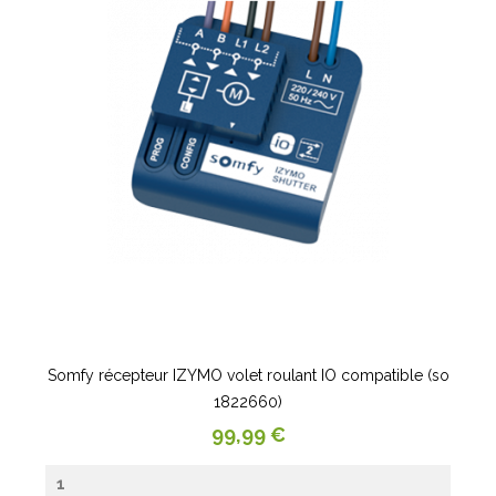
Somfy récepteur IZYMO volet roulant IO compatible (so
1822660)
Prix
99,99 €