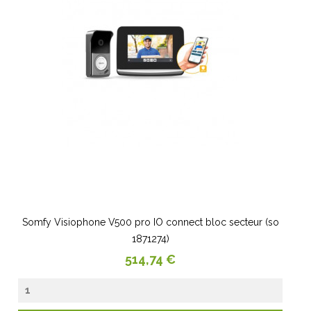
Somfy Visiophone V500 pro IO connect bloc secteur (so
1871274)
Prix
514,74 €