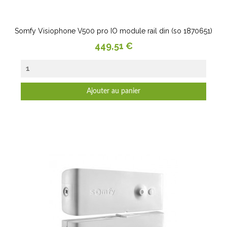
Somfy Visiophone V500 pro IO module rail din (so 1870651)
Prix
449,51 €
Ajouter au panier