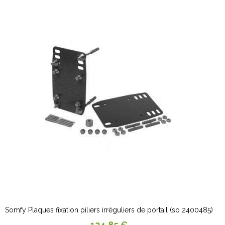
Somfy Plaques fixation piliers irréguliers de portail (so 2400485)
Prix
124,85 €