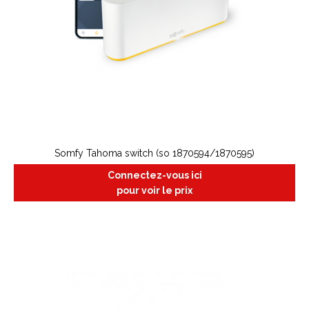
Somfy Tahoma switch (so 1870594/1870595)
Connectez-vous ici
pour voir le prix