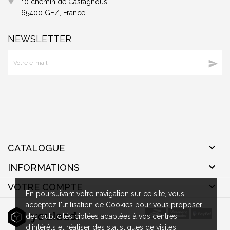
10 chemin de Castagnous
65400 GEZ, France
NEWSLETTER


CATALOGUE

INFORMATIONS

VOTRE COMPTE
En poursuivant votre navigation sur ce site, vous
acceptez l'utilisation de Cookies pour vous proposer
des publicités ciblées adaptées à vos centres
- © 2026
d'intérêts et réaliser des statistiques de visites.