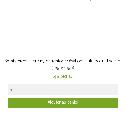
Somfy crémaillère nylon renforcé fixation haute pour Elixo 1 m
(so9011090)
Prix
46,80 €
Ajouter au panier