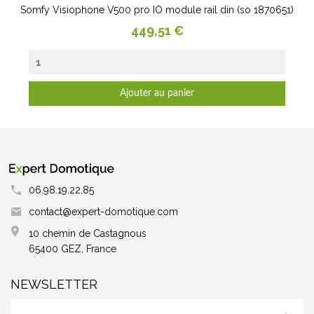
Somfy Visiophone V500 pro IO module rail din (so 1870651)
Prix
449,51 €
Ajouter au panier
06.98.19.22.85
contact@expert-domotique.com
10 chemin de Castagnous
65400 GEZ, France
NEWSLETTER