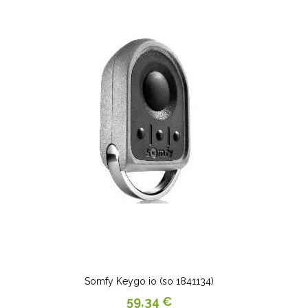
Somfy Keygo io (so 1841134)
Prix
59,34 €