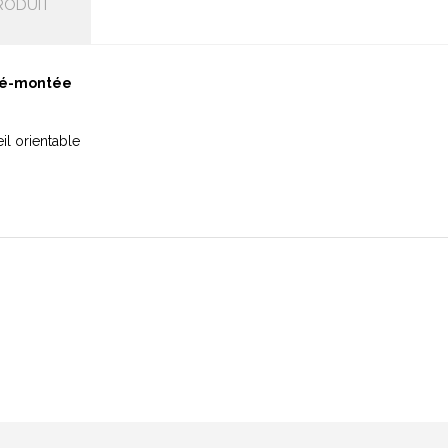
RODUIT
pré-montée
il orientable