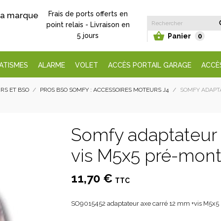
Frais de ports offerts en
 la marque
point relais - Livraison en

5 jours
Panier
0
ATISMES
ALARME
VOLET
ACCÈS PORTAIL GARAGE
ACCÈ
RS ET BSO
PROS BSO SOMFY : ACCESSOIRES MOTEURS J4
SOMFY ADAPTA
Somfy adaptateur 
vis M5x5 pré-mont
11,70 €
TTC
SO9015452 adaptateur axe carré 12 mm +vis M5x5