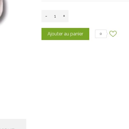
-
+
Ajouter au panier
0