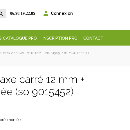


Connexion
06.98.19.22.85
S CATALOGUE PRO
INSCRIPTION PRO
CONTACT
TEUR AXE CARRÉ 12 MM + VIS M5X5 PRÉ-MONTÉE (SO
axe carré 12 mm +
ée (so 9015452)
 pré-montée