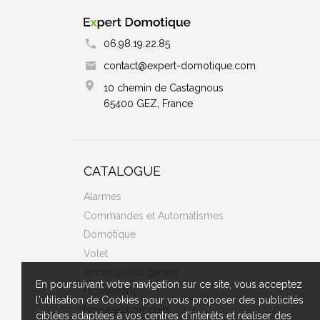
06.98.19.22.85
contact@expert-domotique.com
10 chemin de Castagnous
65400 GEZ, France
CATALOGUE
Alarmes
Commandes et Automatismes
Domotique
Volet
Accès portail garage
En poursuivant votre navigation sur ce site, vous acceptez
Promotions
l'utilisation de Cookies pour vous proposer des publicités
Nouveaux produits
ciblées adaptées à vos centres d'intérêts et réaliser des