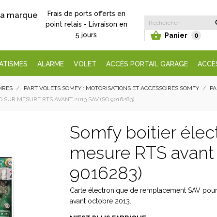
Frais de ports offerts en
 la marque
point relais - Livraison en

5 jours
Panier
0
ATISMES
ALARME
VOLET
ACCÈS PORTAIL GARAGE
ACCÈ
IRES
PART VOLETS SOMFY : MOTORISATIONS ET ACCESSOIRES SOMFY
PA
 SUR MESURE RTS AVANT 2013 SAV (SO 9016283)
Somfy boitier élec
mesure RTS avant 
9016283)
Carte électronique de remplacement SAV pour 
avant octobre 2013.