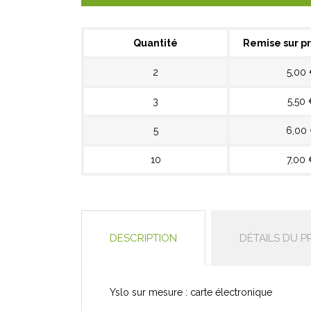
Quantité
Remise sur pr
2
5,00
3
5,50 
5
6,00
10
7,00 
DESCRIPTION
DÉTAILS DU P
Yslo sur mesure : carte électronique