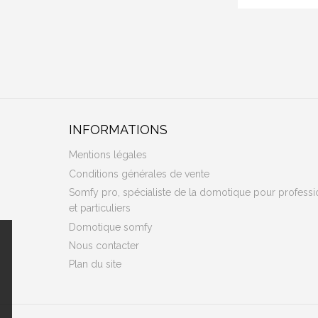
INFORMATIONS
Mentions légales
Conditions générales de vente
Somfy pro, spécialiste de la domotique pour professi
et particuliers
Domotique somfy
Nous contacter
Plan du site