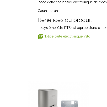
Pièce détachée boitier électronique de motor
Garantie 2 ans.
Bénéfices du produit
Le système Yslo RTS est équipé d’une carte é
picture_as_pdf
Notice carte électronique Yslo