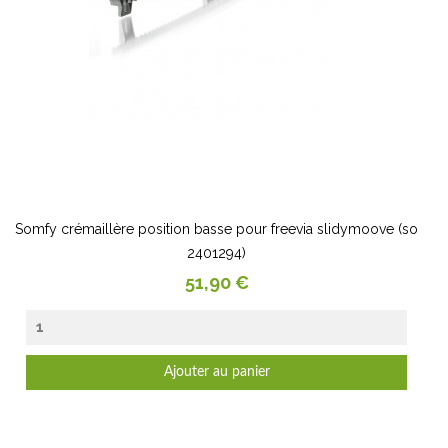
Somfy crémaillère position basse pour freevia slidymoove (so
2401294)
Prix
51,90 €
Ajouter au panier