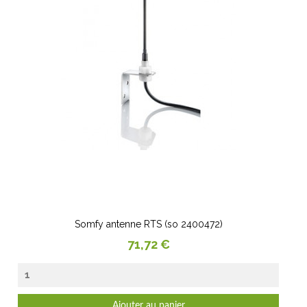
Somfy antenne RTS (so 2400472)
Prix
71,72 €
Ajouter au panier