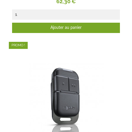
Prix
62,30 €
Ajouter au panier
PROMO !