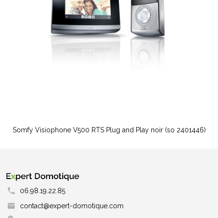
Somfy Visiophone V500 RTS Plug and Play noir (so 2401446)
06.98.19.22.85
contact@expert-domotique.com