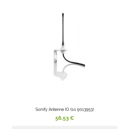
Somfy Antenne IO (so 9013953)
Prix
56,53 €