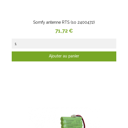
Somfy antenne RTS (so 2400472)
Prix
71,72 €
Ajouter au panier