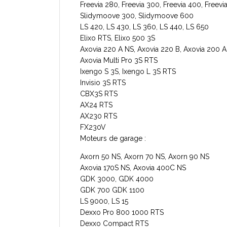
Freevia 280, Freevia 300, Freevia 400, Freevi
Slidymoove 300, Slidymoove 600
LS 420, LS 430, LS 360, LS 440, LS 650
Elixo RTS, Elixo 500 3S
Axovia 220 A NS, Axovia 220 B, Axovia 200 
Axovia Multi Pro 3S RTS
Ixengo S 3S, Ixengo L 3S RTS
Invisio 3S RTS
CBX3S RTS
AX24 RTS
AX230 RTS
FX230V
Moteurs de garage :
Axorn 50 NS, Axorn 70 NS, Axorn 90 NS
Axovia 170S NS, Axovia 400C NS
GDK 3000, GDK 4000
GDK 700 GDK 1100
LS 9000, LS 15
Dexxo Pro 800 1000 RTS
Dexxo Compact RTS