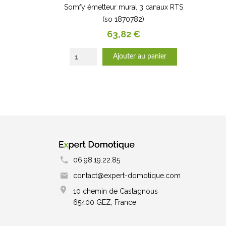
Somfy émetteur mural 3 canaux RTS
(so 1870782)
Prix
63,82 €
Ajouter au panier
06.98.19.22.85
contact@expert-domotique.com
10 chemin de Castagnous
65400 GEZ, France