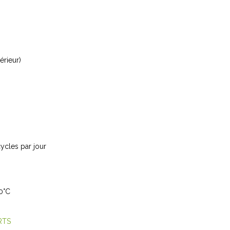
érieur)
cycles par jour
0°C
RTS