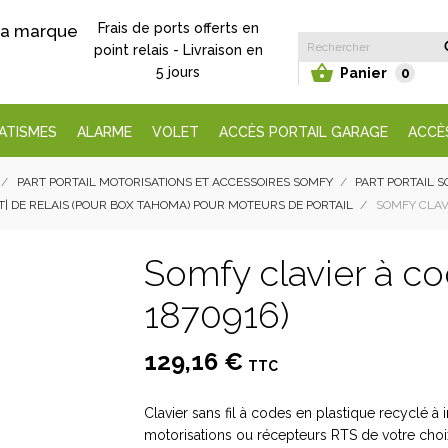
Frais de ports offerts en
 la marque
point relais - Livraison en

5 jours
Panier
0
ATISMES
ALARME
VOLET
ACCÈS PORTAIL GARAGE
ACCÈ
PART PORTAIL MOTORISATIONS ET ACCESSOIRES SOMFY
PART PORTAIL S
| DE RELAIS (POUR BOX TAHOMA) POUR MOTEURS DE PORTAIL
SOMFY CLAVI
Somfy clavier à c
1870916)
129,16 €
TTC
Clavier sans fil à codes en plastique recyclé à in
motorisations ou récepteurs RTS de votre choi