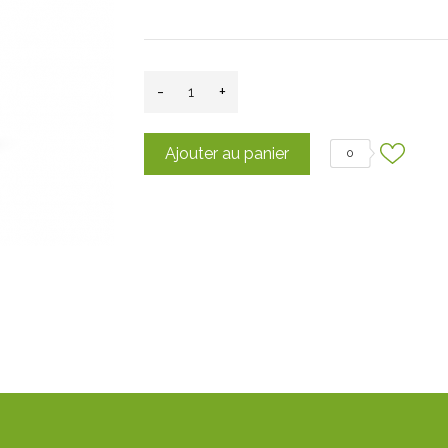
-
+
Ajouter au panier
0