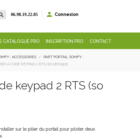


Connexion
06.98.19.22.85
S CATALOGUE PRO
INSCRIPTION PRO
CONTACT
OMFY : ACCESSOIRES
PART PORTAIL SOMFY :
ER À CODE KEYPAD 2 RTS (SO 1870916)
ode keypad 2 RTS (so
staller sur le pilier du portail pour
piloter deux
x.