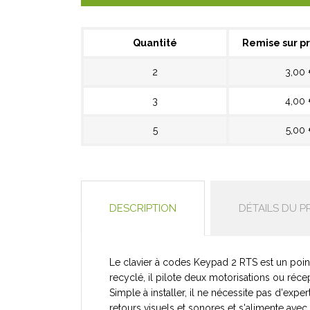
Quantité
Remise sur pr
2
3,00
3
4,00
5
5,00
DESCRIPTION
DÉTAILS DU P
Le clavier à codes Keypad 2 RTS est un point 
recyclé, il pilote deux motorisations ou réc
Simple à installer, il ne nécessite pas d'exper
retours visuels et sonores et s'alimente avec