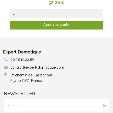
Prix
52,26 €
Ajouter au panier
06.98.19.22.85
contact@expert-domotique.com
10 chemin de Castagnous
65400 GEZ, France
NEWSLETTER
