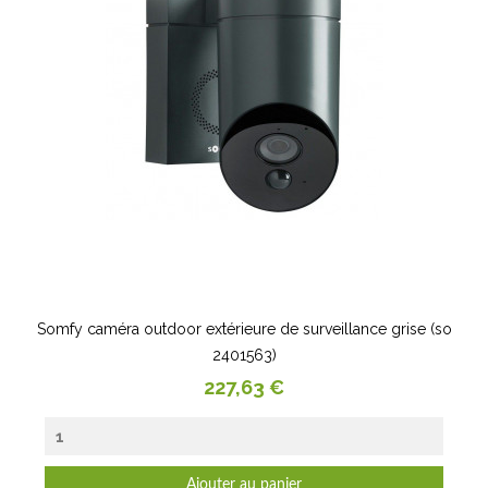
Somfy caméra outdoor extérieure de surveillance grise (so
2401563)
Prix
227,63 €
Ajouter au panier