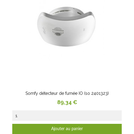
Somfy détecteur de fumée IO (so 2401323)
Prix
89,34 €
Ajouter au panier