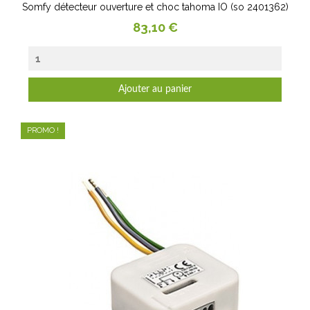
Somfy détecteur ouverture et choc tahoma IO (so 2401362)
Prix
83,10 €
Ajouter au panier
PROMO !