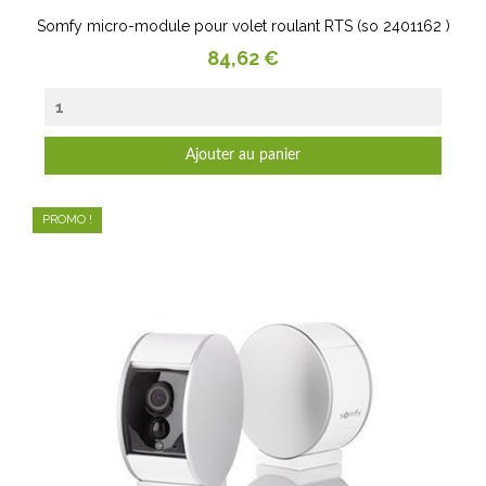
Somfy micro-module pour volet roulant RTS (so 2401162 )
Prix
84,62 €
Ajouter au panier
PROMO !