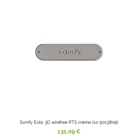
Somfy Eolis 3D wirefree RTS crème (so 9013809)
Prix
131,09 €