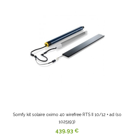
Somfy kit solaire oximo 40 wirefree RTS II 10/12 + ad (so
1025193)
Prix
439,93 €