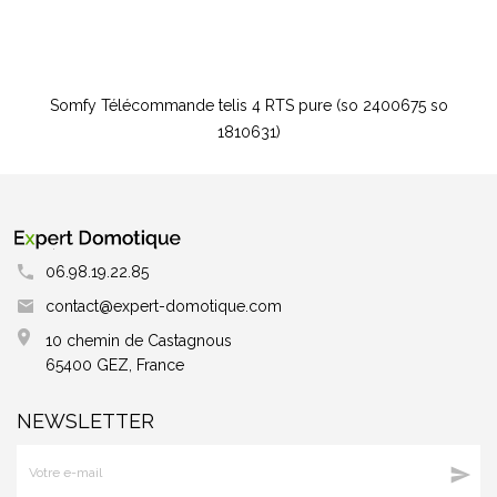
Somfy Télécommande telis 4 RTS pure (so 2400675 so
1810631)
06.98.19.22.85
contact@expert-domotique.com
10 chemin de Castagnous
65400 GEZ, France
NEWSLETTER
