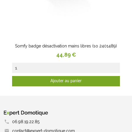
Somfy badge désactivation mains libres (so 2401489)
Prix
44,89 €
Ajouter au panier
06.98.19.22.85
contact@expert-domotique.com