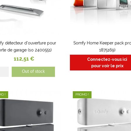
y détecteur d'ouverture pour
Somfy Home Keeper pack pro 
rte de garage (so 2400551)
1875169)
Prix
112,51 €
Connectez-vous ici
pour voir le prix
Out of stock
O !
PROMO !