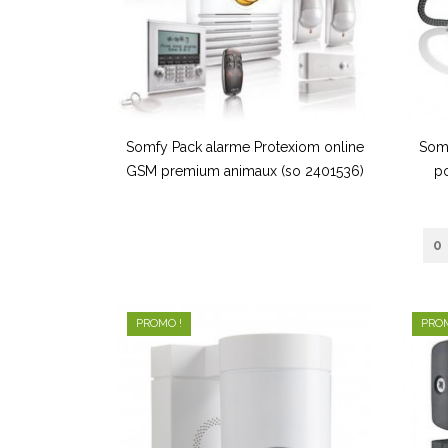
Somfy Pack alarme Protexiom online
Somf
GSM premium animaux (so 2401536)
po
PROMO !
PROM