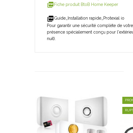
picture_as_pdf
Fiche produit BtoB Home Keeper
picture_as_pdf
Guide_Installation rapide_Protexial io
Pour garantir une sécurité complète de votr
présence spécialement conçu pour l'extérieu
nuit).
PROM
RUP