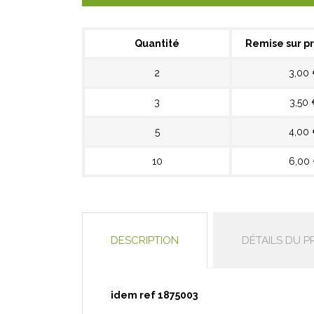
Quantité
Remise sur pr
2
3,00
3
3,50 
5
4,00
10
6,00
DESCRIPTION
DÉTAILS DU P
idem ref 1875003