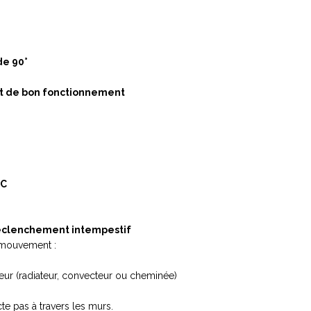
de 90°
st de bon fonctionnement
°C
 déclenchement intempestif
 mouvement :
eur (radiateur, convecteur ou cheminée)
te pas à travers les murs.