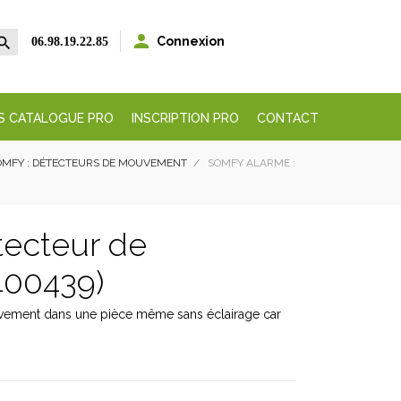


Connexion
06.98.19.22.85
S CATALOGUE PRO
INSCRIPTION PRO
CONTACT
OMFY : DÉTECTEURS DE MOUVEMENT
SOMFY ALARME :
tecteur de
400439)
vement dans une pièce même sans éclairage car