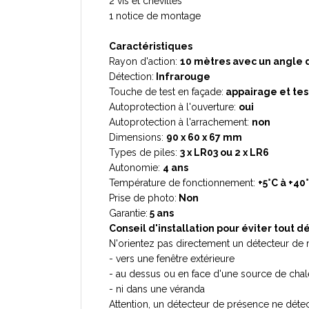
2 vis et chevilles
1 notice de montage
Caractéristiques
Rayon d'action:
10 mètres avec un angle 
Détection:
Infrarouge
Touche de test en façade:
appairage et te
Autoprotection à l'ouverture:
oui
Autoprotection à l'arrachement:
non
Dimensions:
90 x 60 x 67 mm
Types de piles:
3 x LR03 ou 2 x LR6
Autonomie:
4 ans
Température de fonctionnement:
+5°C à +40
Prise de photo:
Non
Garantie:
5 ans
Conseil d'installation pour éviter tout
N'orientez pas directement un détecteur de
- vers une fenêtre extérieure
- au dessus ou en face d'une source de chal
- ni dans une véranda
Attention, un détecteur de présence ne détec