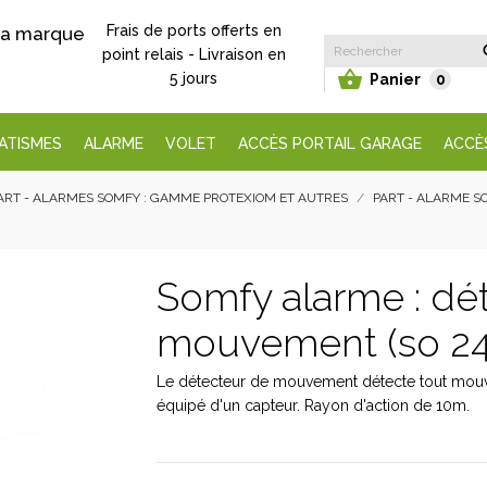
Frais de ports offerts en
 la marque
point relais - Livraison en

5 jours
Panier
0
ATISMES
ALARME
VOLET
ACCÈS PORTAIL GARAGE
ACCÈ
ART - ALARMES SOMFY : GAMME PROTEXIOM ET AUTRES
PART - ALARME S
Somfy alarme : dé
mouvement (so 2
Le détecteur de mouvement détecte tout mou
équipé d'un capteur. Rayon d'action de 10m.