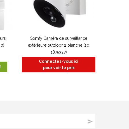
eurs
Somfy Caméra de surveillance
30)
extérieure outdoor 2 blanche (so
1875327)
Connectez-vous ici
r
pour voir le prix
