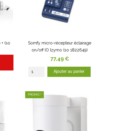
+ (so
Somfy micro-récepteur éclairage
on/off IO Izymo (so 1822649)
Prix
77,49 €
Ajouter au panier
PROMO !