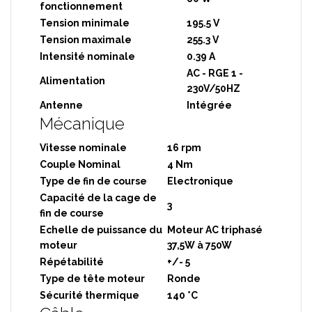
fonctionnement
Tension minimale
195.5 V
Tension maximale
255.3 V
Intensité nominale
0.39 A
AC - RGE 1 -
Alimentation
230V/50HZ
Antenne
Intégrée
Mécanique
Vitesse nominale
16 rpm
Couple Nominal
4 Nm
Type de fin de course
Electronique
Capacité de la cage de
3
fin de course
Echelle de puissance du
Moteur AC triphasé
moteur
37,5W à 750W
Répétabilité
+/- 5
Type de tête moteur
Ronde
Sécurité thermique
140 °C