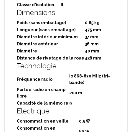
Classe d'isolation
II
Dimensions
Poids (sans emballage)
0.85 kg
Longueur (sans emballage)
475 mm
Diamètre intérieur minimum
37 mm
Diamètre extérieur
36 mm
Diamètre
40 mm
Distance de rivetage de la roue
438 mm
Technologie
io 868-870 MHz (tri-
Fréquence radio
bande)
Portée radio en champ
200 m
libre
Capacité de la mémoire
9
Electrique
Consommation en veille
0.5 W
Consommation en
80 W