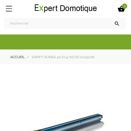
0


ACCUEIL
SOMFY SUNEA 40 IO 4/16 (SO 1025126)